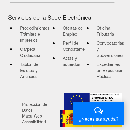
Servicios de la Sede Electrónica
Procedimientos:
Ofertas de
Oficina
Trámites e
Empleo
Tributaria
impresos
Perfil de
Convocatorias
Carpeta
Contratante
y
Ciudadana
Subvenciones
Actas y
Tablón de
acuerdos
Expedientes
Edictos y
en Exposición
Anuncios
Pública
Protección de
Datos
Mapa Web
¿Necesitas ayuda?
Accesibilidad