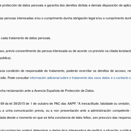
protección de datos persoais e garantía dos dereitos dixitais e demais disposición de aplic
as persoas interesadas e/ou o cumprimento dunha obrigación legal e/ou o cumprimento dunha 
cada tratamento de datos persoais.
so, previo consentimento da persoa interesada ou de acordo co previsto na citada lexisla
ública).
úa condición de responsable do tratamento, poderán exercitar os dereitos de acceso, recti
cello. Pode consultar
información adicional sobre o tratamento dos seus datos e o contacto 
unha reclamación ante a Axencia Española de Protección de Datos.
da lei 39/2015 de 1 de outubro de PAC das AAPP, "A inexactitude, falsidade ou omisión, 
 a unha comunicación previa, ou a non presentación ante a administración competente d
ectada desde o momento en que se teña constancia de tales feitos, sen prexuízo das responsa
 circunstancias poderá determinar a obriga do/a interesado/a de restituír a situación xuríd