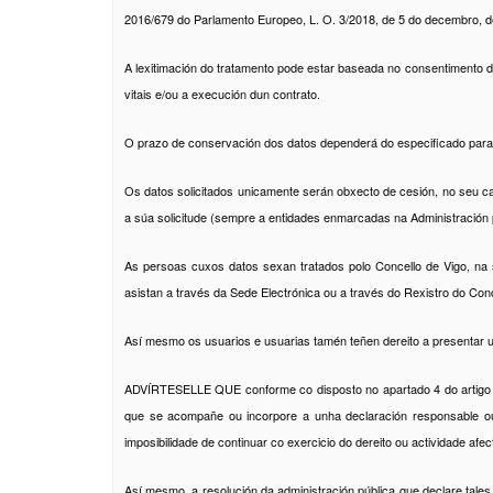
2016/679 do Parlamento Europeo, L. O. 3/2018, de 5 do decembro, de 
A lexitimación do tratamento pode estar baseada no consentimento d
vitais e/ou a execución dun contrato.
O prazo de conservación dos datos dependerá do especificado para 
Os datos solicitados unicamente serán obxecto de cesión, no seu ca
a súa solicitude (sempre a entidades enmarcadas na Administración p
As persoas cuxos datos sexan tratados polo Concello de Vigo, na s
asistan a través da Sede Electrónica ou a través do Rexistro do Con
Así mesmo os usuarios e usuarias tamén teñen dereito a presentar 
ADVÍRTESELLE QUE conforme co disposto no apartado 4 do artigo 69 
que se acompañe ou incorpore a unha declaración responsable ou
imposibilidade de continuar co exercicio do dereito ou actividade af
Así mesmo, a resolución da administración pública que declare tales