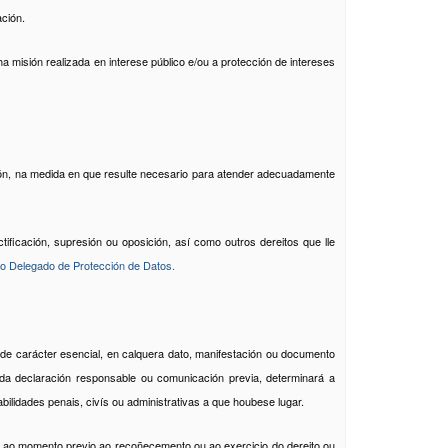
ación.
misión realizada en interese público e/ou a protección de intereses
ción, na medida en que resulte necesario para atender adecuadamente
ficación, supresión ou oposición, así como outros dereitos que lle
co Delegado de Protección de Datos.
de carácter esencial, en calquera dato, manifestación ou documento
a declaración responsable ou comunicación previa, determinará a
bilidades penais, civís ou administrativas a que houbese lugar.
ica ao momento previo ao recoñecemento ou ao exercicio do dereito ou