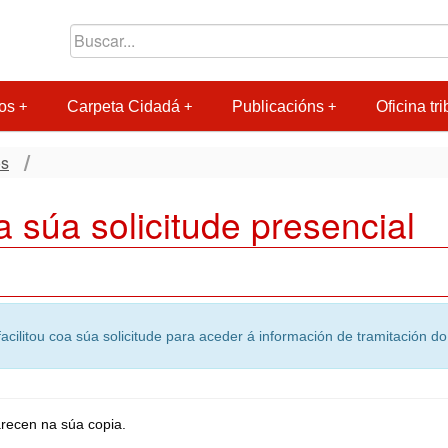
os
Carpeta Cidadá
Publicacións
Oficina tri
os
 súa solicitude presencial
facilitou coa súa solicitude para aceder á información de tramitación 
arecen na súa copia.