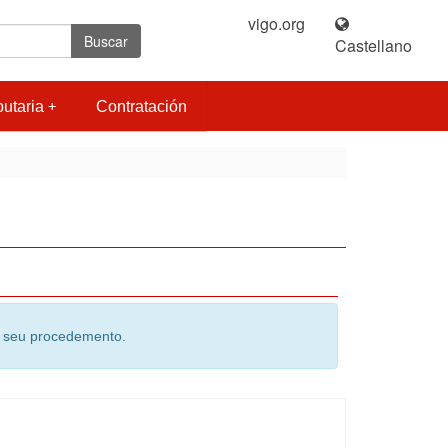
vigo.org
|
Buscar
Castellano
butaria
Contratación
do seu procedemento.