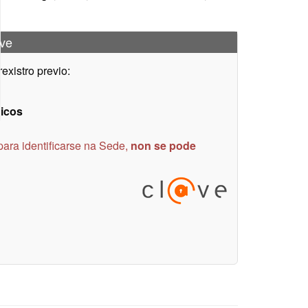
@ve
xistro previo:
nicos
para identificarse na Sede,
non se pode