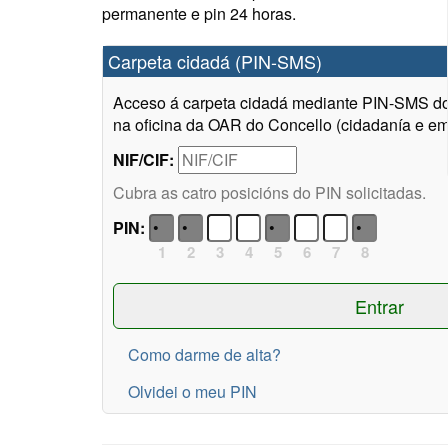
permanente e pin 24 horas.
Carpeta cidadá (PIN-SMS)
Acceso á carpeta cidadá mediante PIN-SMS do 
na oficina da OAR do Concello (cidadanía e em
NIF/CIF:
Cubra as catro posicións do PIN solicitadas.
PIN:
1
2
3
4
5
6
7
8
Como darme de alta?
Olvidei o meu PIN