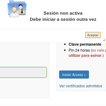
Sesión non activa
Certificados / DNIe / Cl
Debe iniciar a sesión outra vez
Concello de Vigo, obtido
Acceso sen necesidade de re
A sesión da Carpeta Cidadá caducou.
presas).
DNI electrónico
Aceptar
Certificados electró
Clave permanente
Pin 24 horas (
so vale 
utilizar para asinar
.
)
Ver certificados admitidos