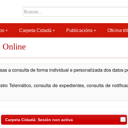
os
Carpeta Cidadá
Publicacións
Oficina tri
 Online
as a consulta de forma individual e personalizada dos datos 
tro Telemático, consulta de expedientes, consulta de notificació
Carpeta Cidadá: Sesión non activa
 das seguintes formas: Sistema Chave PIN-SMS do Concello 