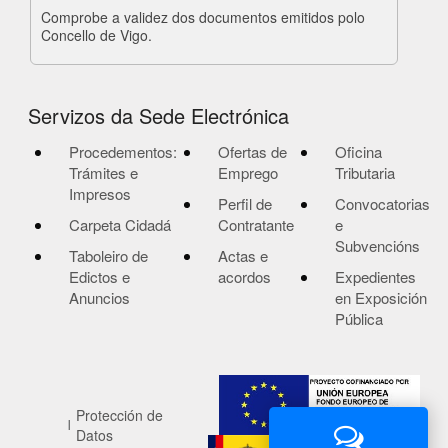
Comprobe a validez dos documentos emitidos polo
Concello de Vigo.
Servizos da Sede Electrónica
Procedementos:
Ofertas de
Oficina
Trámites e
Emprego
Tributaria
Impresos
Perfil de
Convocatorias
Carpeta Cidadá
Contratante
e
Subvencións
Taboleiro de
Actas e
Edictos e
acordos
Expedientes
Anuncios
en Exposición
Pública
Protección de
Datos