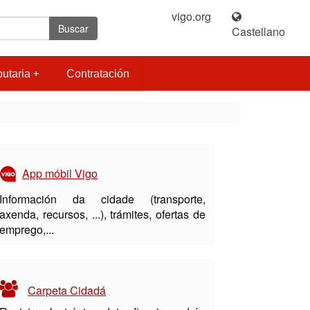
vigo.org
|
Buscar
Castellano
butaria
Contratación
App móbil Vigo
Información da cidade (transporte,
axenda, recursos, ...), trámites, ofertas de
emprego,...
Carpeta Cidadá