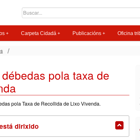
os
Carpeta Cidadá
Publicacións
Oficina tri
os
r débedas pola taxa de
enda
bedas pola Taxa de Recollida de Lixo Vivenda.
está dirixido