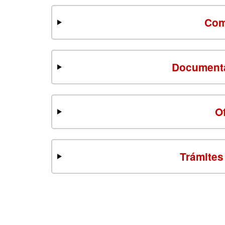
Com
Documenta
O
Trámites