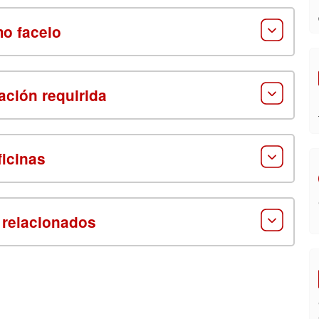
o facelo
ción requirida
ficinas
 relacionados