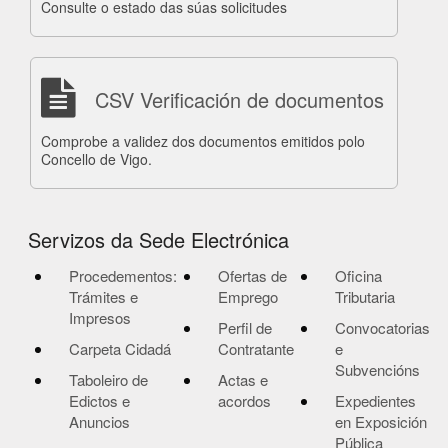
Consulte o estado das súas solicitudes
CSV Verificación de documentos
Comprobe a validez dos documentos emitidos polo
Concello de Vigo.
Servizos da Sede Electrónica
Procedementos:
Ofertas de
Oficina
Trámites e
Emprego
Tributaria
Impresos
Perfil de
Convocatorias
Carpeta Cidadá
Contratante
e
Subvencións
Taboleiro de
Actas e
Edictos e
acordos
Expedientes
Anuncios
en Exposición
Pública