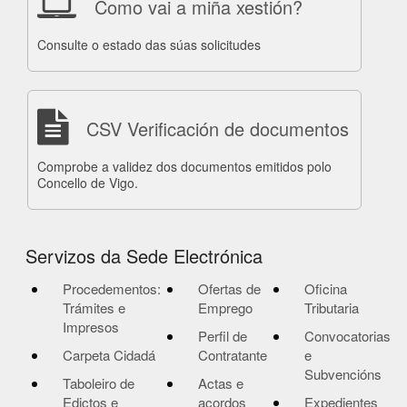
Como vai a miña xestión?
Consulte o estado das súas solicitudes
CSV Verificación de documentos
Comprobe a validez dos documentos emitidos polo
Concello de Vigo.
Servizos da Sede Electrónica
Procedementos:
Ofertas de
Oficina
Trámites e
Emprego
Tributaria
Impresos
Perfil de
Convocatorias
Carpeta Cidadá
Contratante
e
Subvencións
Taboleiro de
Actas e
Edictos e
acordos
Expedientes